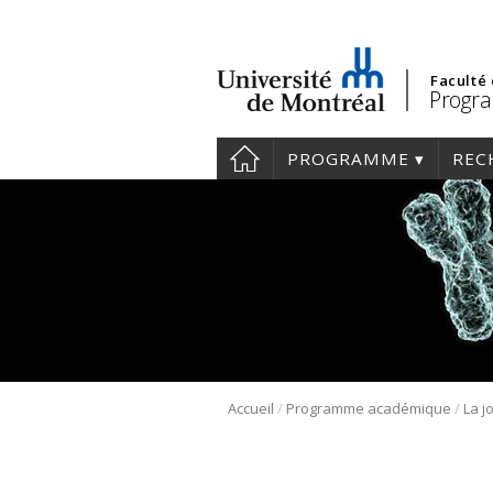
Faculté
Progra
PROGRAMME
REC
/
/
Accueil
Programme académique
La j