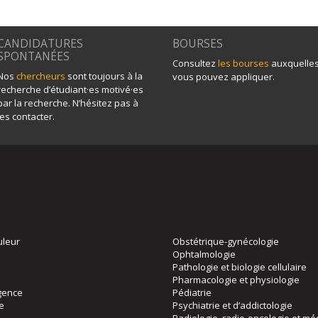
CANDIDATURES
BOURSES
SPONTANÉES
Consultez
les bourses
auxquelle
Nos
chercheurs
sont toujours à la
vous pouvez appliquer.
recherche d’étudiant·es motivé·es
par la recherche. N’hésitez pas à
les contacter.
uleur
Obstétrique-gynécologie
Ophtalmologie
Pathologie et biologie cellulaire
Pharmacologie et physiologie
gence
Pédiatrie
ie
Psychiatrie et d’addictologie