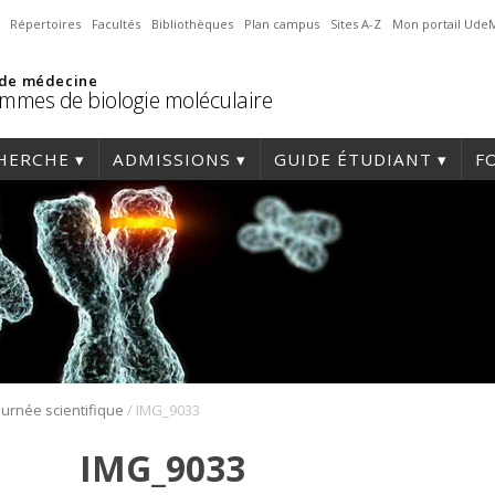
Répertoires
Facultés
Bibliothèques
Plan campus
Sites A-Z
Mon portail Ude
 de médecine
mmes de biologie moléculaire
HERCHE
ADMISSIONS
GUIDE ÉTUDIANT
F
/
ournée scientifique
IMG_9033
IMG_9033