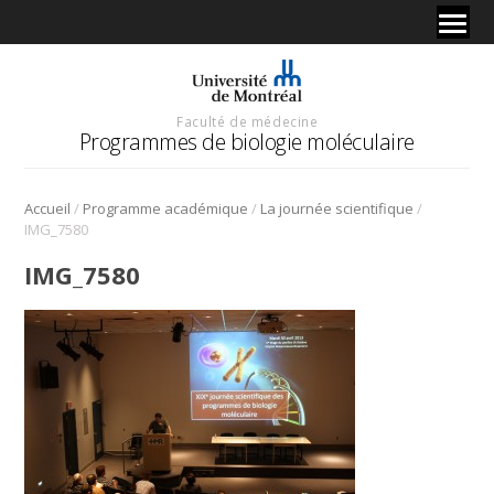
Faculté de médecine
Programmes de biologie moléculaire
/
/
/
Accueil
Programme académique
La journée scientifique
IMG_7580
IMG_7580