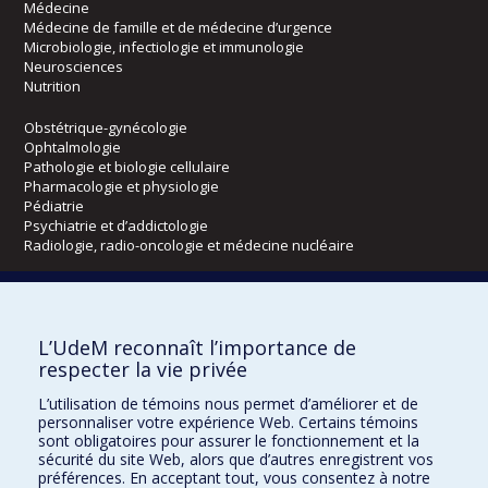
Médecine
Médecine de famille et de médecine d’urgence
Microbiologie, infectiologie et immunologie
Neurosciences
Nutrition
Obstétrique-gynécologie
Ophtalmologie
Pathologie et biologie cellulaire
Pharmacologie et physiologie
Pédiatrie
Psychiatrie et d’addictologie
Radiologie, radio-oncologie et médecine nucléaire
Écoles
L’UdeM reconnaît l’importance de
Kinésiologie et des sciences de l’activité physique
respecter la vie privée
Orthophonie et audiologie
Réadaptation
L’utilisation de témoins nous permet d’améliorer et de
personnaliser votre expérience Web. Certains témoins
Directions
sont obligatoires pour assurer le fonctionnement et la
sécurité du site Web, alors que d’autres enregistrent vos
DPC
préférences. En acceptant tout, vous consentez à notre