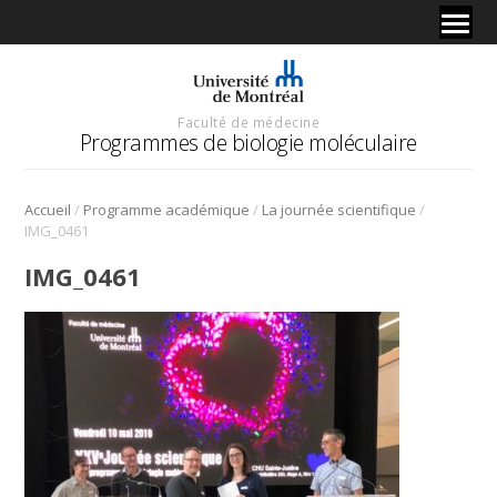
Faculté de médecine
Programmes de biologie moléculaire
/
/
/
Accueil
Programme académique
La journée scientifique
IMG_0461
IMG_0461