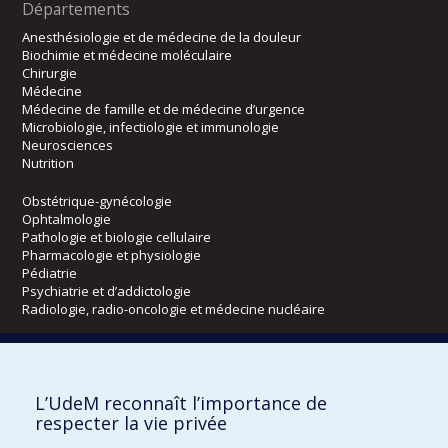
Départements
Anesthésiologie et de médecine de la douleur
Biochimie et médecine moléculaire
Chirurgie
Médecine
Médecine de famille et de médecine d’urgence
Microbiologie, infectiologie et immunologie
Neurosciences
Nutrition
Obstétrique-gynécologie
Ophtalmologie
Pathologie et biologie cellulaire
Pharmacologie et physiologie
Pédiatrie
Psychiatrie et d’addictologie
Radiologie, radio-oncologie et médecine nucléaire
Écoles
L’UdeM reconnaît l’importance de
Kinésiologie et des sciences de l’activité physique
respecter la vie privée
Orthophonie et audiologie
Réadaptation