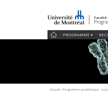
Faculté
Progra
PROGRAMME
REC
/
/
Accueil
Programme académique
La j