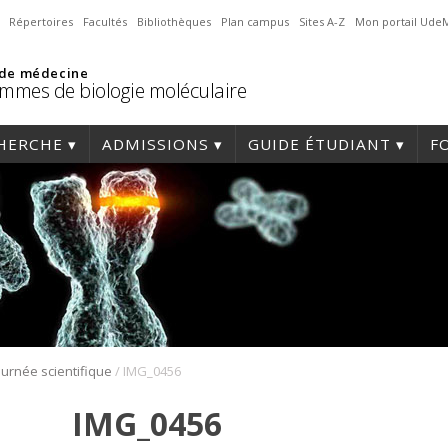
Répertoires
Facultés
Bibliothèques
Plan campus
Sites A-Z
Mon portail Ude
 de médecine
mmes de biologie moléculaire
HERCHE
ADMISSIONS
GUIDE ÉTUDIANT
F
/
ournée scientifique
IMG_0456
IMG_0456