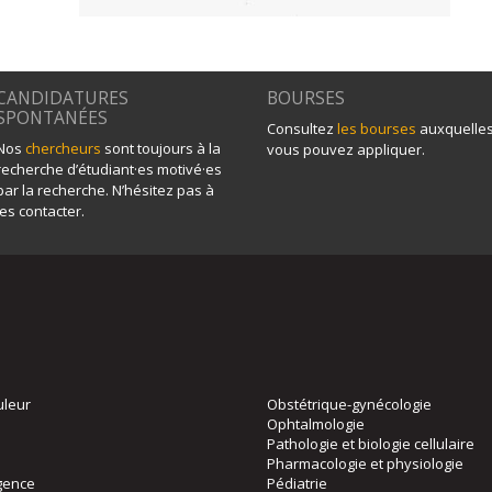
CANDIDATURES
BOURSES
SPONTANÉES
Consultez
les bourses
auxquelle
Nos
chercheurs
sont toujours à la
vous pouvez appliquer.
recherche d’étudiant·es motivé·es
par la recherche. N’hésitez pas à
les contacter.
uleur
Obstétrique-gynécologie
Ophtalmologie
Pathologie et biologie cellulaire
Pharmacologie et physiologie
gence
Pédiatrie