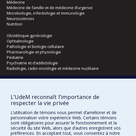
Médecine
Médecine de famille et de médecine d’urgence
Microbiologie, infectiologie et immunologie
Neurosciences
Nutrition
Obstétrique-gynécologie
Ophtalmologie
Pathologie et biologie cellulaire
Pharmacologie et physiologie
Pédiatrie
Psychiatrie et d’addictologie
Radiologie, radio-oncologie et médecine nucléaire
Écoles
L’UdeM reconnaît l’importance de
Kinésiologie et des sciences de l’activité physique
respecter la vie privée
Orthophonie et audiologie
Réadaptation
L’utilisation de témoins nous permet d’améliorer et de
personnaliser votre expérience Web. Certains témoins
Directions
sont obligatoires pour assurer le fonctionnement et la
sécurité du site Web, alors que d’autres enregistrent vos
DPC
préférences. En acceptant tout, vous consentez à notre