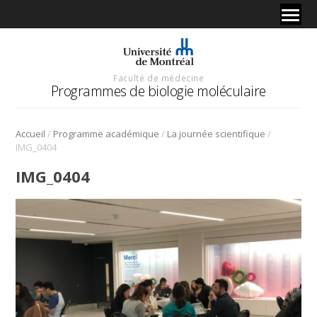
Faculté de médecine
Programmes de biologie moléculaire
/
/
/
Accueil
Programme académique
La journée scientifique
IMG_0404
IMG_0404