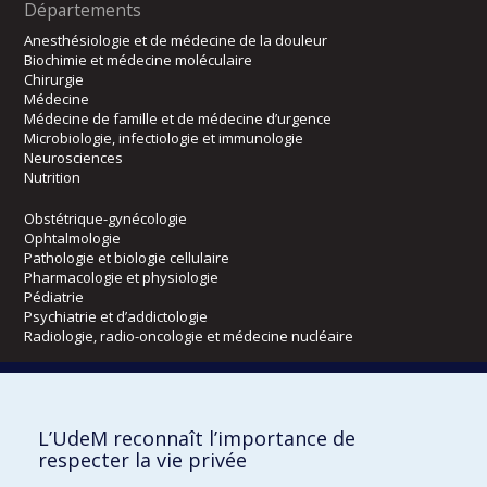
Départements
Anesthésiologie et de médecine de la douleur
Biochimie et médecine moléculaire
Chirurgie
Médecine
Médecine de famille et de médecine d’urgence
Microbiologie, infectiologie et immunologie
Neurosciences
Nutrition
Obstétrique-gynécologie
Ophtalmologie
Pathologie et biologie cellulaire
Pharmacologie et physiologie
Pédiatrie
Psychiatrie et d’addictologie
Radiologie, radio-oncologie et médecine nucléaire
Écoles
L’UdeM reconnaît l’importance de
Kinésiologie et des sciences de l’activité physique
respecter la vie privée
Orthophonie et audiologie
Réadaptation