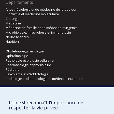
Départements
Anesthésiologie et de médecine de la douleur
Biochimie et médecine moléculaire
Chirurgie
Médecine
Médecine de famille et de médecine d’urgence
Microbiologie, infectiologie et immunologie
Neurosciences
Nutrition
Obstétrique-gynécologie
Ophtalmologie
Pathologie et biologie cellulaire
Pharmacologie et physiologie
Pédiatrie
Psychiatrie et d’addictologie
Radiologie, radio-oncologie et médecine nucléaire
Écoles
L’UdeM reconnaît l’importance de
Kinésiologie et des sciences de l’activité physique
respecter la vie privée
Orthophonie et audiologie
Réadaptation