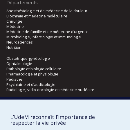
Départements
Anesthésiologie et de médecine de la douleur
Biochimie et médecine moléculaire
Chirurgie
Médecine
Médecine de famille et de médecine d’urgence
Microbiologie, infectiologie et immunologie
Neurosciences
Nutrition
Obstétrique-gynécologie
Ophtalmologie
Pathologie et biologie cellulaire
Pharmacologie et physiologie
Pédiatrie
Psychiatrie et d’addictologie
Radiologie, radio-oncologie et médecine nucléaire
Écoles
L’UdeM reconnaît l’importance de
Kinésiologie et des sciences de l’activité physique
respecter la vie privée
Orthophonie et audiologie
Réadaptation