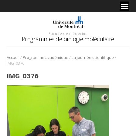
Faculté de médecine
Programmes de biologie moléculaire
/
/
/
Accueil
Programme académique
La journée scientifique
IMG_0376
IMG_0376