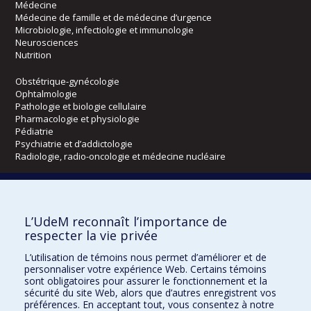
Médecine
Médecine de famille et de médecine d’urgence
Microbiologie, infectiologie et immunologie
Neurosciences
Nutrition
Obstétrique-gynécologie
Ophtalmologie
Pathologie et biologie cellulaire
Pharmacologie et physiologie
Pédiatrie
Psychiatrie et d’addictologie
Radiologie, radio-oncologie et médecine nucléaire
Écoles
L’UdeM reconnaît l’importance de
Kinésiologie et des sciences de l’activité physique
respecter la vie privée
Orthophonie et audiologie
Réadaptation
L’utilisation de témoins nous permet d’améliorer et de
personnaliser votre expérience Web. Certains témoins
Directions
sont obligatoires pour assurer le fonctionnement et la
sécurité du site Web, alors que d’autres enregistrent vos
DPC
préférences. En acceptant tout, vous consentez à notre