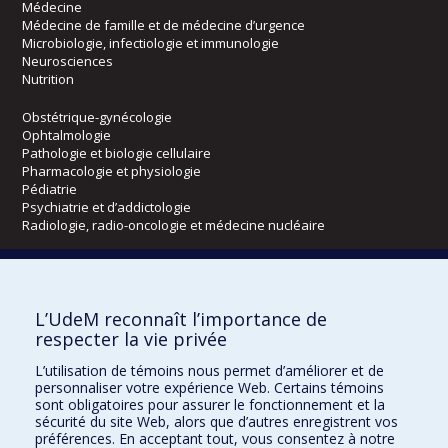
Médecine
Médecine de famille et de médecine d’urgence
Microbiologie, infectiologie et immunologie
Neurosciences
Nutrition
Obstétrique-gynécologie
Ophtalmologie
Pathologie et biologie cellulaire
Pharmacologie et physiologie
Pédiatrie
Psychiatrie et d’addictologie
Radiologie, radio-oncologie et médecine nucléaire
Écoles
L’UdeM reconnaît l’importance de
Kinésiologie et des sciences de l’activité physique
respecter la vie privée
Orthophonie et audiologie
Réadaptation
L’utilisation de témoins nous permet d’améliorer et de
personnaliser votre expérience Web. Certains témoins
Directions
sont obligatoires pour assurer le fonctionnement et la
sécurité du site Web, alors que d’autres enregistrent vos
DPC
préférences. En acceptant tout, vous consentez à notre