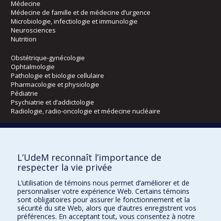
Médecine
Médecine de famille et de médecine d’urgence
Microbiologie, infectiologie et immunologie
Neurosciences
Nutrition
Obstétrique-gynécologie
Ophtalmologie
Pathologie et biologie cellulaire
Pharmacologie et physiologie
Pédiatrie
Psychiatrie et d’addictologie
Radiologie, radio-oncologie et médecine nucléaire
Écoles
L’UdeM reconnaît l’importance de
Kinésiologie et des sciences de l’activité physique
respecter la vie privée
Orthophonie et audiologie
Réadaptation
L’utilisation de témoins nous permet d’améliorer et de
personnaliser votre expérience Web. Certains témoins
Directions
sont obligatoires pour assurer le fonctionnement et la
sécurité du site Web, alors que d’autres enregistrent vos
DPC
préférences. En acceptant tout, vous consentez à notre