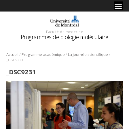
Faculté de médecine
Programmes de biologie moléculaire
/
/
/
Accueil
Programme académique
La journée scientifique
_DSC9231
_DSC9231