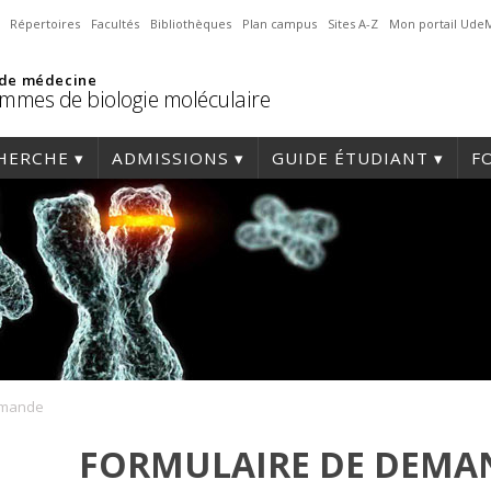
Répertoires
Facultés
Bibliothèques
Plan campus
Sites A-Z
Mon portail Ude
 de médecine
mmes de biologie moléculaire
HERCHE
ADMISSIONS
GUIDE ÉTUDIANT
F
emande
FORMULAIRE DE DEMA