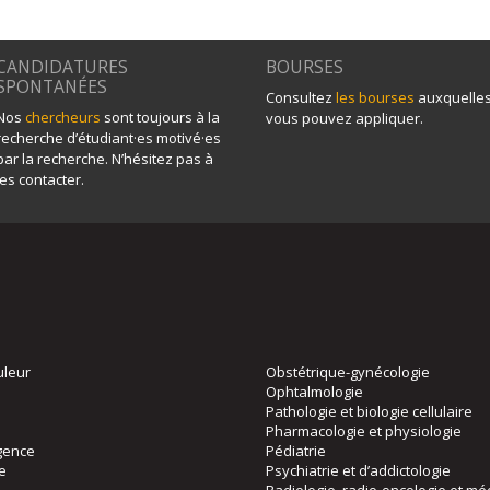
CANDIDATURES
BOURSES
SPONTANÉES
Consultez
les bourses
auxquelle
Nos
chercheurs
sont toujours à la
vous pouvez appliquer.
recherche d’étudiant·es motivé·es
par la recherche. N’hésitez pas à
les contacter.
uleur
Obstétrique-gynécologie
Ophtalmologie
Pathologie et biologie cellulaire
Pharmacologie et physiologie
gence
Pédiatrie
ie
Psychiatrie et d’addictologie