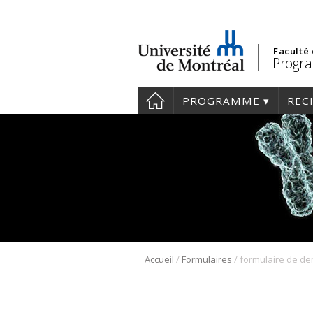
Faculté
Progra
PROGRAMME
REC
/
/
Accueil
Formulaires
formulaire de d