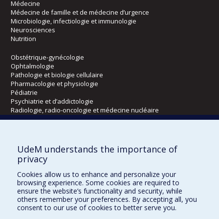
Médecine
Médecine de famille et de médecine d’urgence
Microbiologie, infectiologie et immunologie
Neurosciences
Nutrition
Obstétrique-gynécologie
Ophtalmologie
Pathologie et biologie cellulaire
Pharmacologie et physiologie
Pédiatrie
Psychiatrie et d’addictologie
Radiologie, radio-oncologie et médecine nucléaire
Écoles
UdeM understands the importance of
Kinésiologie et des sciences de l’activité physique
privacy
Orthophonie et audiologie
Cookies allow us to enhance and personalize your
Réadaptation
browsing experience. Some cookies are required to
ensure the website’s functionality and security, while
Directions
others remember your preferences. By accepting all, you
consent to our use of cookies to better serve you.
DPC