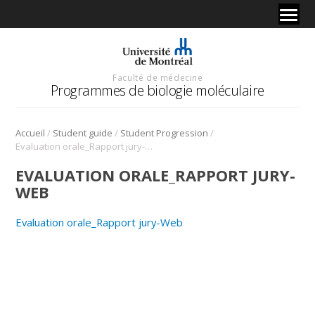
Faculté de médecine
Programmes de biologie moléculaire
/
/
/
Accueil
Student guide
Student Progression
Evaluation orale_Rapport jury-Web
EVALUATION ORALE_RAPPORT JURY-
WEB
Evaluation orale_Rapport jury-Web