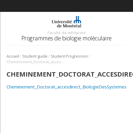
Faculté de médecine
Programmes de biologie moléculaire
/
/
/
Accueil
Student guide
Student Progression
Cheminement_Doctorat_accesdirect_BiologieDesSystemes
CHEMINEMENT_DOCTORAT_ACCESDIREC
Cheminement_Doctorat_accesdirect_BiologieDesSystemes