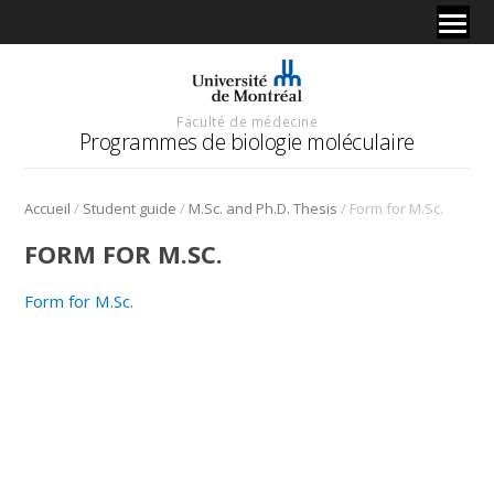
Faculté de médecine
Programmes de biologie moléculaire
/
/
/
Accueil
Student guide
M.Sc. and Ph.D. Thesis
Form for M.Sc.
FORM FOR M.SC.
Form for M.Sc.