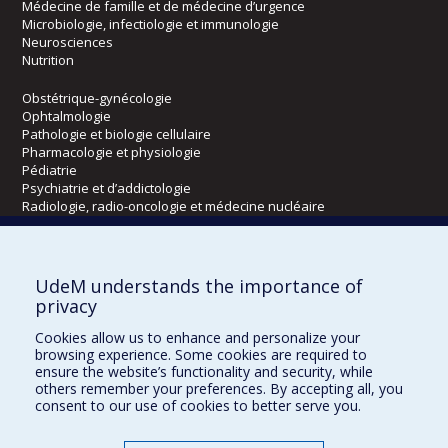
Médecine de famille et de médecine d’urgence
Microbiologie, infectiologie et immunologie
Neurosciences
Nutrition
Obstétrique-gynécologie
Ophtalmologie
Pathologie et biologie cellulaire
Pharmacologie et physiologie
Pédiatrie
Psychiatrie et d’addictologie
Radiologie, radio-oncologie et médecine nucléaire
Écoles
UdeM understands the importance of
Kinésiologie et des sciences de l’activité physique
privacy
Orthophonie et audiologie
Cookies allow us to enhance and personalize your
Réadaptation
browsing experience. Some cookies are required to
ensure the website’s functionality and security, while
Directions
others remember your preferences. By accepting all, you
consent to our use of cookies to better serve you.
DPC
CPASS