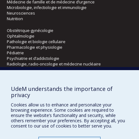
Médecine de famille et de médecine d’urgence
Microbiologie, infectiologie et immunologie
Neurosciences
Nutrition
Obstétrique-gynécologie
Ophtalmologie
Pathologie et biologie cellulaire
Pharmacologie et physiologie
Pédiatrie
Psychiatrie et d’addictologie
Radiologie, radio-oncologie et médecine nucléaire
Écoles
UdeM understands the importance of
Kinésiologie et des sciences de l’activité physique
privacy
Orthophonie et audiologie
Cookies allow us to enhance and personalize your
Réadaptation
browsing experience. Some cookies are required to
ensure the website’s functionality and security, while
Directions
others remember your preferences. By accepting all, you
consent to our use of cookies to better serve you.
DPC
CPASS