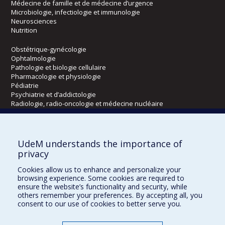
Médecine de famille et de médecine d’urgence
Microbiologie, infectiologie et immunologie
Neurosciences
Nutrition
Obstétrique-gynécologie
Ophtalmologie
Pathologie et biologie cellulaire
Pharmacologie et physiologie
Pédiatrie
Psychiatrie et d’addictologie
Radiologie, radio-oncologie et médecine nucléaire
Écoles
UdeM understands the importance of
Kinésiologie et des sciences de l’activité physique
privacy
Orthophonie et audiologie
Cookies allow us to enhance and personalize your
Réadaptation
browsing experience. Some cookies are required to
ensure the website’s functionality and security, while
Directions
others remember your preferences. By accepting all, you
consent to our use of cookies to better serve you.
DPC
CPASS