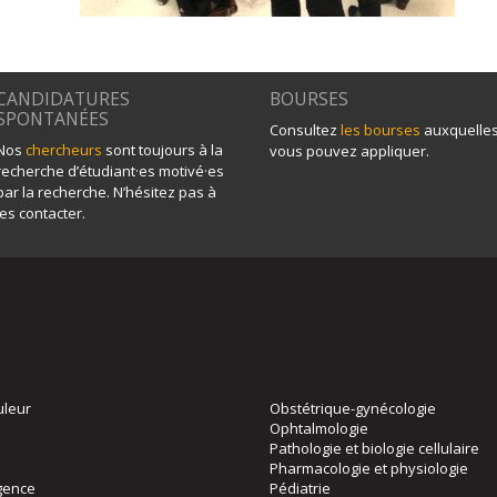
CANDIDATURES
BOURSES
SPONTANÉES
Consultez
les bourses
auxquelle
Nos
chercheurs
sont toujours à la
vous pouvez appliquer.
recherche d’étudiant·es motivé·es
par la recherche. N’hésitez pas à
les contacter.
uleur
Obstétrique-gynécologie
Ophtalmologie
Pathologie et biologie cellulaire
Pharmacologie et physiologie
gence
Pédiatrie