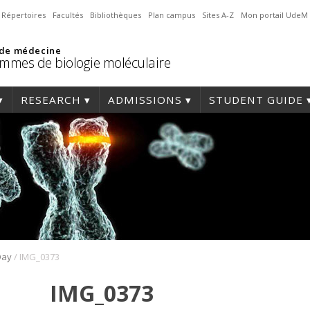
Répertoires
Facultés
Bibliothèques
Plan campus
Sites A-Z
Mon portail UdeM
 de médecine
mmes de biologie moléculaire
RESEARCH
ADMISSIONS
STUDENT GUIDE
/
Day
IMG_0373
IMG_0373