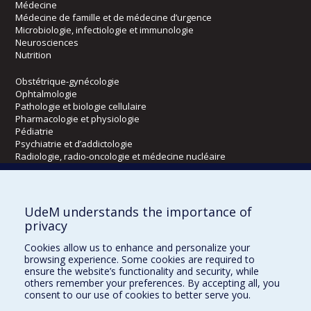
Médecine
Médecine de famille et de médecine d’urgence
Microbiologie, infectiologie et immunologie
Neurosciences
Nutrition
Obstétrique-gynécologie
Ophtalmologie
Pathologie et biologie cellulaire
Pharmacologie et physiologie
Pédiatrie
Psychiatrie et d’addictologie
Radiologie, radio-oncologie et médecine nucléaire
Écoles
UdeM understands the importance of
Kinésiologie et des sciences de l’activité physique
privacy
Orthophonie et audiologie
Cookies allow us to enhance and personalize your
Réadaptation
browsing experience. Some cookies are required to
ensure the website’s functionality and security, while
Directions
others remember your preferences. By accepting all, you
consent to our use of cookies to better serve you.
DPC