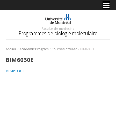
Faculté de médecine
Programmes de biologie moléculaire
/
/
/
Accueil
Academic Program
Courses offered
BIM6030E
BIM6030E
BIM6030E