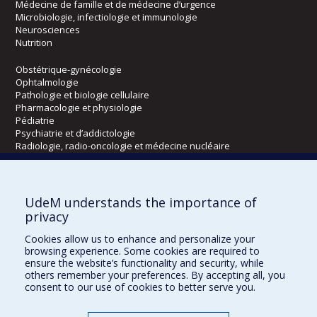
Médecine de famille et de médecine d’urgence
Microbiologie, infectiologie et immunologie
Neurosciences
Nutrition
Obstétrique-gynécologie
Ophtalmologie
Pathologie et biologie cellulaire
Pharmacologie et physiologie
Pédiatrie
Psychiatrie et d’addictologie
Radiologie, radio-oncologie et médecine nucléaire
Écoles
UdeM understands the importance of
Kinésiologie et des sciences de l’activité physique
privacy
Orthophonie et audiologie
Cookies allow us to enhance and personalize your
Réadaptation
browsing experience. Some cookies are required to
ensure the website’s functionality and security, while
Directions
others remember your preferences. By accepting all, you
consent to our use of cookies to better serve you.
DPC
CPASS