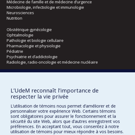
Médecine de famille et de médecine d’urgence
Microbiologie, infectiologie et immunologie
Neurosciences
Nutrition
Obstétrique-gynécologie
Ophtalmologie
Pathologie et biologie cellulaire
Pharmacologie et physiologie
Pédiatrie
Psychiatrie et d’addictologie
Radiologie, radio-oncologie et médecine nucléaire
Écoles
L’UdeM reconnaît l’importance de
Kinésiologie et des sciences de l’activité physique
respecter la vie privée
Orthophonie et audiologie
Réadaptation
L’utilisation de témoins nous permet d’améliorer et de
personnaliser votre expérience Web. Certains témoins
Directions
sont obligatoires pour assurer le fonctionnement et la
sécurité du site Web, alors que d’autres enregistrent vos
DPC
préférences. En acceptant tout, vous consentez à notre
CPASS
utilisation de témoins pour mieux répondre à vos besoins.