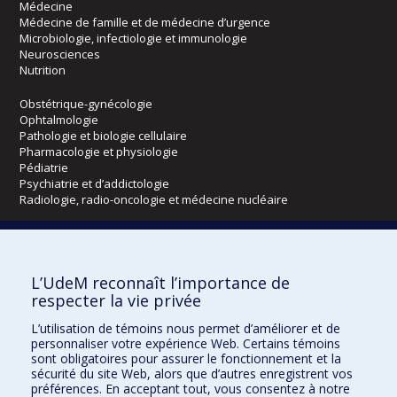
Médecine
Médecine de famille et de médecine d’urgence
Microbiologie, infectiologie et immunologie
Neurosciences
Nutrition
Obstétrique-gynécologie
Ophtalmologie
Pathologie et biologie cellulaire
Pharmacologie et physiologie
Pédiatrie
Psychiatrie et d’addictologie
Radiologie, radio-oncologie et médecine nucléaire
Écoles
L’UdeM reconnaît l’importance de
Kinésiologie et des sciences de l’activité physique
respecter la vie privée
Orthophonie et audiologie
Réadaptation
L’utilisation de témoins nous permet d’améliorer et de
personnaliser votre expérience Web. Certains témoins
Directions
sont obligatoires pour assurer le fonctionnement et la
sécurité du site Web, alors que d’autres enregistrent vos
DPC
préférences. En acceptant tout, vous consentez à notre